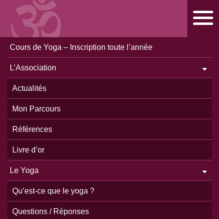
Cours de Yoga – Inscription toute l’année
PARTAGER :
L’Association
Stage Yoga et Marche Pyrénées 5,6
Actualités
et 7 juillet 2024
Mon Parcours
29 mai 2024
Références
Livre d’or
Le Yoga
Qu’est-ce que le yoga ?
Questions / Réponses