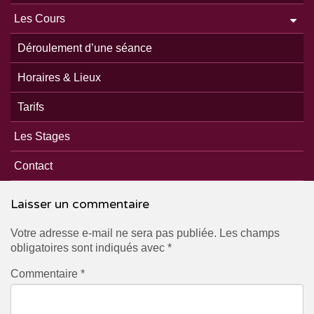
Les Cours
Déroulement d’une séance
flyer stage juillet 2024
Horaires & Lieux
Trois jours en plein coeur des Pyrénées pour se régénérer,
Tarifs
profiter des bienfaits du yoga et de la marche.
Les Stages
Contact
Laisser un commentaire
Votre adresse e-mail ne sera pas publiée.
Les champs
obligatoires sont indiqués avec
*
Commentaire
*